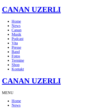
CANAN UZERLI
Home
News
Canan
Musik
Podcast
Vita
Presse
Band
Fotos
Termine
Shop
Kontakt
CANAN UZERLI
MENU
Home
News