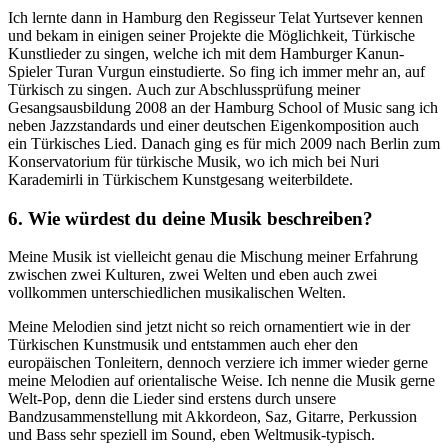
Ich lernte dann in Hamburg den Regisseur Telat Yurtsever kennen
und bekam in einigen seiner Projekte die Möglichkeit, Türkische
Kunstlieder zu singen, welche ich mit dem Hamburger Kanun-
Spieler Turan Vurgun einstudierte. So fing ich immer mehr an, auf
Türkisch zu singen. Auch zur Abschlussprüfung meiner
Gesangsausbildung 2008 an der Hamburg School of Music sang ich
neben Jazzstandards und einer deutschen Eigenkomposition auch
ein Türkisches Lied. Danach ging es für mich 2009 nach Berlin zum
Konservatorium für türkische Musik, wo ich mich bei Nuri
Karademirli in Türkischem Kunstgesang weiterbildete.
6. Wie würdest du deine Musik beschreiben?
Meine Musik ist vielleicht genau die Mischung meiner Erfahrung
zwischen zwei Kulturen, zwei Welten und eben auch zwei
vollkommen unterschiedlichen musikalischen Welten.
Meine Melodien sind jetzt nicht so reich ornamentiert wie in der
Türkischen Kunstmusik und entstammen auch eher den
europäischen Tonleitern, dennoch verziere ich immer wieder gerne
meine Melodien auf orientalische Weise. Ich nenne die Musik gerne
Welt-Pop, denn die Lieder sind erstens durch unsere
Bandzusammenstellung mit Akkordeon, Saz, Gitarre, Perkussion
und Bass sehr speziell im Sound, eben Weltmusik-typisch.