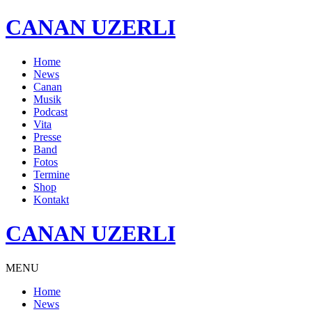
CANAN UZERLI
Home
News
Canan
Musik
Podcast
Vita
Presse
Band
Fotos
Termine
Shop
Kontakt
CANAN UZERLI
MENU
Home
News